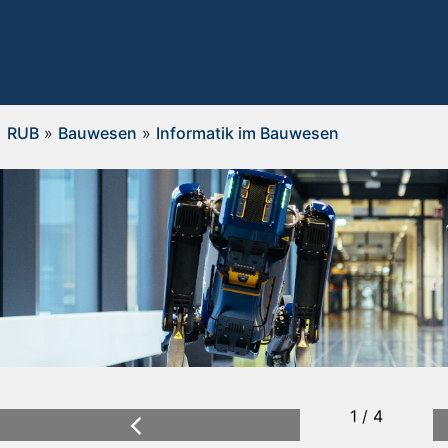
RUB
»
Bauwesen
»
Informatik im Bauwesen
1 / 4
Previous